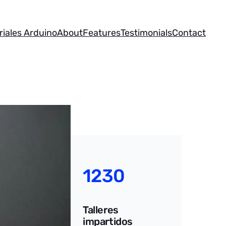
riales Arduino
About
Features
Testimonials
Contact
1230
Talleres
impartidos