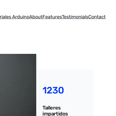
riales Arduino
About
Features
Testimonials
Contact
1230
Talleres
impartidos