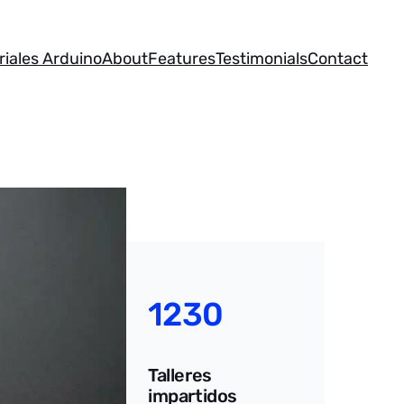
riales Arduino
About
Features
Testimonials
Contact
1230
Talleres
impartidos